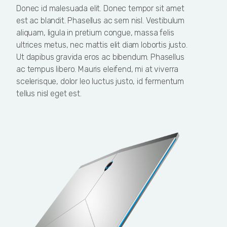
Donec id malesuada elit. Donec tempor sit amet
est ac blandit. Phasellus ac sem nisl. Vestibulum
aliquam, ligula in pretium congue, massa felis
ultrices metus, nec mattis elit diam lobortis justo.
Ut dapibus gravida eros ac bibendum. Phasellus
ac tempus libero. Mauris eleifend, mi at viverra
scelerisque, dolor leo luctus justo, id fermentum
tellus nisl eget est.