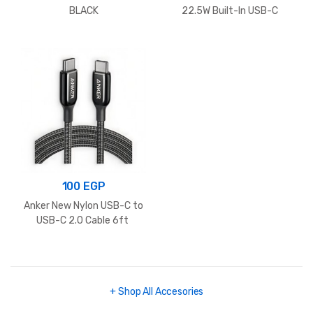
BLACK
22.5W Built-In USB-C
Connector
100
EGP
Anker New Nylon USB-C to
USB-C 2.0 Cable 6ft
Shop All Accesories