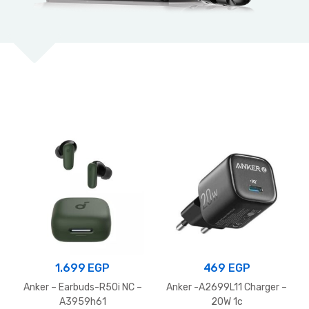
1.699
EGP
469
EGP
Anker – Earbuds-R50i NC –
Anker -A2699L11 Charger –
A3959h61
20W 1c