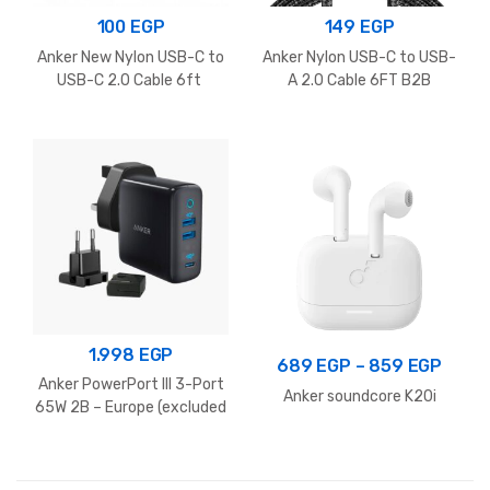
100
EGP
149
EGP
Anker New Nylon USB-C to
Anker Nylon USB-C to USB-
USB-C 2.0 Cable 6ft
A 2.0 Cable 6FT B2B
1.998
EGP
689
EGP
–
859
EGP
Anker PowerPort III 3-Port
Anker soundcore K20i
65W 2B – Europe (excluded
U)