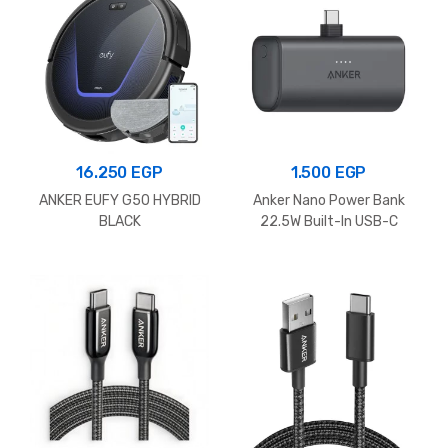
16.250
EGP
1.500
EGP
ANKER EUFY G50 HYBRID
Anker Nano Power Bank
BLACK
22.5W Built-In USB-C
Connector