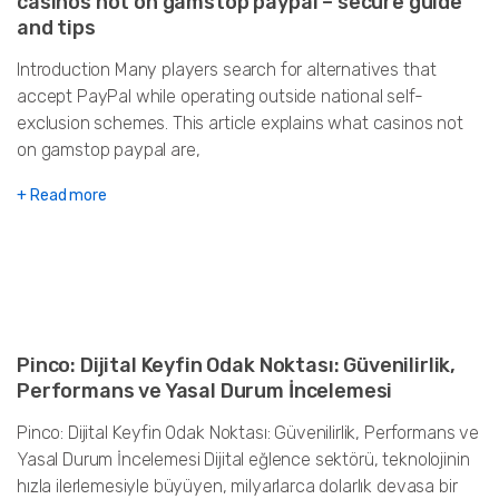
casinos not on gamstop paypal – secure guide
and tips
Introduction Many players search for alternatives that
accept PayPal while operating outside national self-
exclusion schemes. This article explains what casinos not
on gamstop paypal are,
Read more
Pinco: Dijital Keyfin Odak Noktası: Güvenilirlik,
Performans ve Yasal Durum İncelemesi
Pinco: Dijital Keyfin Odak Noktası: Güvenilirlik, Performans ve
Yasal Durum İncelemesi Dijital eğlence sektörü, teknolojinin
hızla ilerlemesiyle büyüyen, milyarlarca dolarlık devasa bir