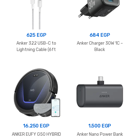
625
EGP
684
EGP
Anker 322 USB-C to
Anker Charger 30W 1C –
Lightning Cable (6ft
Black
Braided)
16.250
EGP
1.500
EGP
ANKER EUFY G50 HYBRID
Anker Nano Power Bank